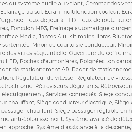
s du système audio au volant,
Commandes voca
Eclairage au sol,
Ecran multifonction couleur,
Ecra
d'urgence,
Feux de jour à LED,
Feux de route auto
ères,
Fonction MP3,
Freinage automatique d'urgen
terface Media,
Jantes Alu,
Kit mains-libres Blueto
e surteintée,
Miroir de courtoisie conducteur,
Miroi
e des vitres séquentielle,
Ouverture du coffre mai
nt LED,
Poches d'aumonières,
Poignées ton carros
adar de stationnement AR,
Radar de stationneme
ation,
Régulateur de vitesse,
Régulateur de vitess
lectrochrome,
Rétroviseurs dégivrants,
Rétroviseur
s électriquement,
Services connectés,
Siège condu
ur chauffant,
Siège conducteur électrique,
Siège 
 passager chauffant,
Siège passager réglable en 
ème anti-éblouissement,
Système avancé de détec
 en approche,
Système d'assistance à la descente