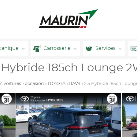
canique
Carrosserie
Services
 Hybride 185ch Lounge 2
s voitures
occasion
TOYOTA
RAV4
2.5 Hybride 185ch Loun