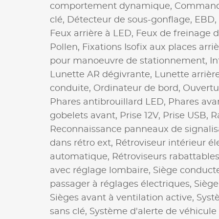
comportement dynamique,
Commande
clé,
Détecteur de sous-gonflage,
EBD,
Feux arrière à LED,
Feux de freinage 
Pollen,
Fixations Isofix aux places arri
pour manoeuvre de stationnement,
In
Lunette AR dégivrante,
Lunette arrièr
conduite,
Ordinateur de bord,
Ouvertur
Phares antibrouillard LED,
Phares ava
gobelets avant,
Prise 12V,
Prise USB,
R
Reconnaissance panneaux de signalis
dans rétro ext,
Rétroviseur intérieur é
automatique,
Rétroviseurs rabattable
avec réglage lombaire,
Siège conducte
passager à réglages électriques,
Siège
Sièges avant à ventilation active,
Syst
sans clé,
Système d'alerte de véhicule