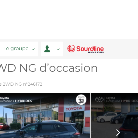
Le groupe
WD NG d’occasion
ge 2WD NG n°246172