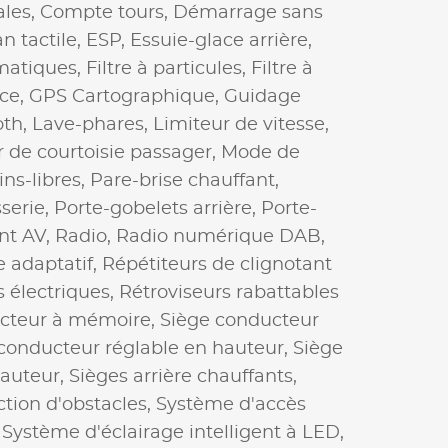
les,
Compte tours,
Démarrage sans
n tactile,
ESP,
Essuie-glace arrière,
matiques,
Filtre à particules,
Filtre à
ce,
GPS Cartographique,
Guidage
oth,
Lave-phares,
Limiteur de vitesse,
r de courtoisie passager,
Mode de
ns-libres,
Pare-brise chauffant,
serie,
Porte-gobelets arrière,
Porte-
nt AV,
Radio,
Radio numérique DAB,
e adaptatif,
Répétiteurs de clignotant
s électriques,
Rétroviseurs rabattables
cteur à mémoire,
Siège conducteur
conducteur réglable en hauteur,
Siège
hauteur,
Sièges arrière chauffants,
tion d'obstacles,
Système d'accès
,
Système d'éclairage intelligent à LED,