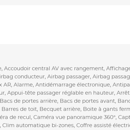
e,
Accoudoir central AV avec rangement,
Affichag
irbag conducteur,
Airbag passager,
Airbag passag
x AR,
Alarme,
Antidémarrage électronique,
Antipa
ur,
Appui-tête passager réglable en hauteur,
Arrê
Bacs de portes arrière,
Bacs de portes avant,
Banq
,
Barres de toit,
Becquet arrière,
Boite à gants fer
ra de recul,
Caméra vue panoramique 360°,
Capt
,
Clim automatique bi-zones,
Coffre assisté élect