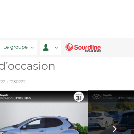
Le groupe
d’occasion
Y22 n°230222