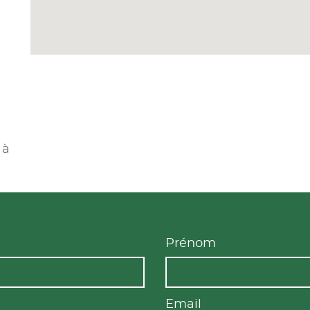
à
 à
Prénom
Email