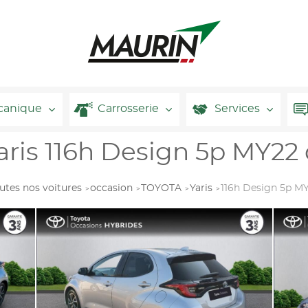
canique
Carrosserie
Services
ris 116h Design 5p MY22 
utes nos voitures
occasion
TOYOTA
Yaris
116h Design 5p M