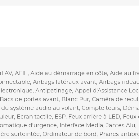
al AV,
AFIL,
Aide au démarrage en côte,
Aide au f
onnectable,
Airbags latéraux avant,
Airbags ridea
lectronique,
Antipatinage,
Appel d'Assistance Loc
Bacs de portes avant,
Blanc Pur,
Caméra de recul
u système audio au volant,
Compte tours,
Démar
uleur,
Ecran tactile,
ESP,
Feux arrière à LED,
Feux 
tomatique d'urgence,
Interface Media,
Jantes Alu,
ière surteintée,
Ordinateur de bord,
Phares antibro