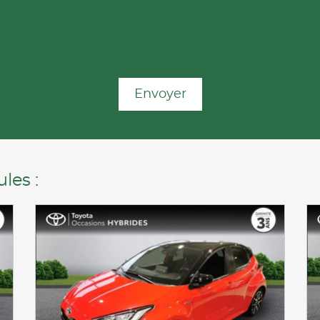
Envoyer
les :