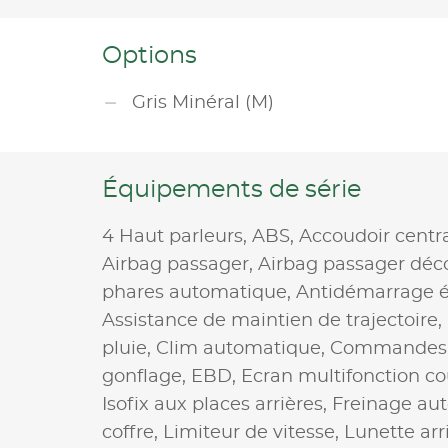
Options
Gris Minéral (M)
Équipements de série
4 Haut parleurs,
ABS,
Accoudoir centr
Airbag passager,
Airbag passager déc
phares automatique,
Antidémarrage é
Assistance de maintien de trajectoire,
pluie,
Clim automatique,
Commandes d
gonflage,
EBD,
Ecran multifonction co
Isofix aux places arrières,
Freinage au
coffre,
Limiteur de vitesse,
Lunette arr