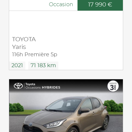
17 990 €
Occasion
TOYOTA
Yaris
116h Première 5p
2021
71 183 km