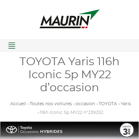
Menu
TOYOTA Yaris 116h
Iconic 5p MY22
d’occasion
Accueil
Toutes nos voitures
occasion
TOYOTA
Yaris
116h Iconic 5p MY22 n°239252