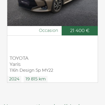
21 400 €
Occasion
TOYOTA
Yaris
116h Design 5p MY22
2024
19 815 km