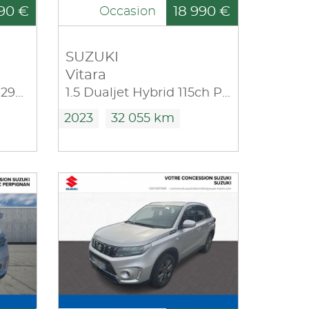
90 €
18 990 €
Occasion
SUZUKI
Vitara
1.4 Boosterjet Hybrid 129ch Style
1.5 Dualjet Hybrid 115ch Privilège Auto
2023
32 055 km