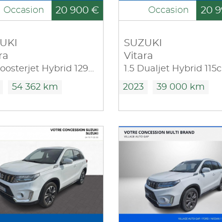
20 900 €
20 9
Occasion
Occasion
UKI
SUZUKI
ra
Vitara
1.4 Boosterjet Hybrid 129ch Privilège Allgrip
54 362 km
2023
39 000 km