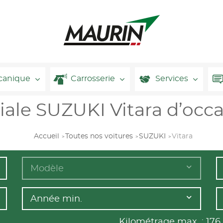
canique
Carrosserie
Services
iale SUZUKI Vitara d’occ
Accueil
Toutes nos voitures
SUZUKI
Vitara
Modèle
Année min.
Kilométrage max. :
176