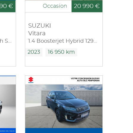
90 €
20 990 €
Occasion
SUZUKI
Vitara
1.5 Dualjet Hybrid 115ch Style Auto Allgrip
1.4 Boosterjet Hybrid 129ch Style
2023
16 950 km