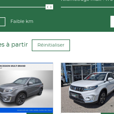
Faible km
s à partir
Réinitialiser