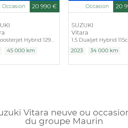
20 990 €
20 9
Occasion
Occasion
UKI
SUZUKI
ra
Vitara
1.4 Boosterjet Hybrid 129ch Style Allgrip
45 000 km
2023
34 000 km
uzuki Vitara neuve ou occasio
du groupe Maurin