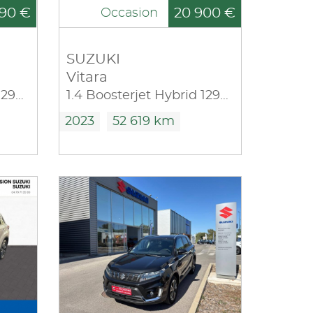
90 €
20 900 €
Occasion
SUZUKI
Vitara
1.4 Boosterjet Hybrid 129ch Style
1.4 Boosterjet Hybrid 129ch Privilège Allgrip
2023
52 619 km