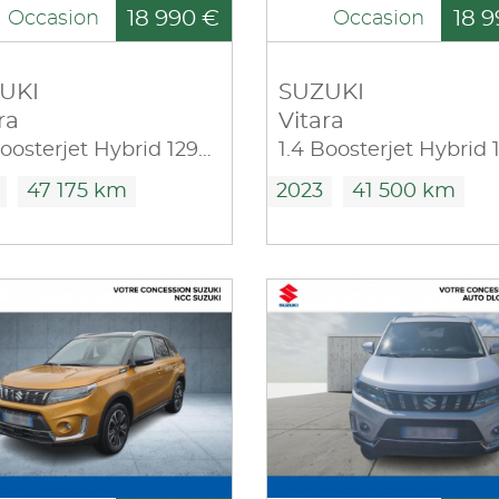
18 990 €
18 9
Occasion
Occasion
UKI
SUZUKI
ra
Vitara
1.4 Boosterjet Hybrid 129ch Style
47 175 km
2023
41 500 km