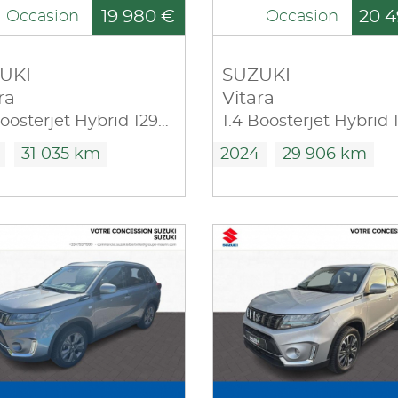
19 980 €
20 4
Occasion
Occasion
UKI
SUZUKI
ra
Vitara
1.4 Boosterjet Hybrid 129ch Style
31 035 km
2024
29 906 km