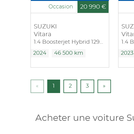
20 990 €
Occasion
SUZUKI
SUZ
Vitara
Vita
1.4 Boosterjet Hybrid 129ch Privilège Allgrip
2024
46 500 km
2023
«
1
2
3
»
Acheter une voiture S