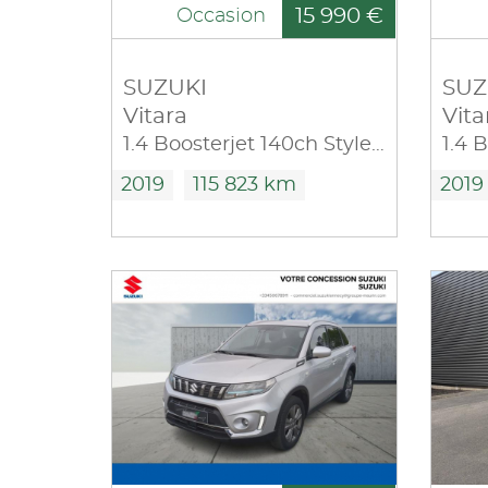
15 990 €
Occasion
SUZUKI
SUZ
Vitara
Vita
1.4 Boosterjet 140ch Style Allgrip
2019
115 823 km
2019