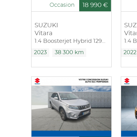
18 990 €
Occasion
SUZUKI
SUZ
Vitara
Vita
1.4 Boosterjet Hybrid 129ch Privilège
2023
38 300 km
2022