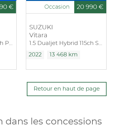
90 €
20 990 €
Occasion
SUZUKI
Vitara
1.5 Dualjet Hybrid 115ch Privilège Auto Allgrip MY24
1.5 Dualjet Hybrid 115ch Style Auto
2022
13 468 km
Retour en haut de page
n dans les concessions