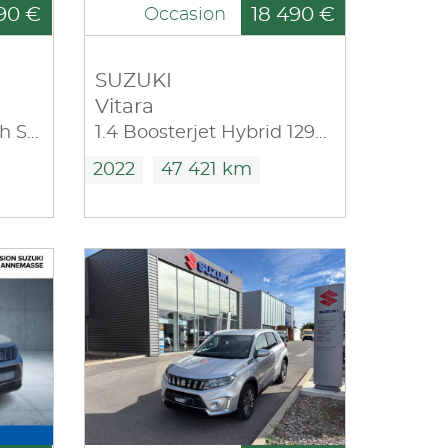
90 €
18 490 €
Occasion
SUZUKI
Vitara
1.5 Dualjet Hybrid 115ch Style Auto Allgrip
1.4 Boosterjet Hybrid 129ch Style
2022
47 421 km