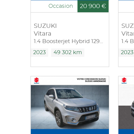
20 900 €
Occasion
SUZUKI
SUZ
Vitara
Vita
1.4 Boosterjet Hybrid 129ch Privilège Allgrip
2023
49 302 km
2023