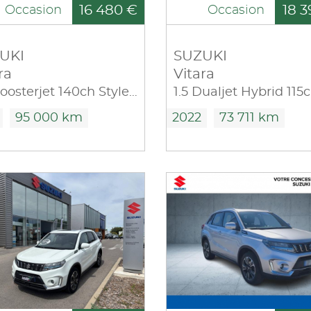
16 480 €
18 3
Occasion
Occasion
UKI
SUZUKI
ra
Vitara
1.4 Boosterjet 140ch Style Allgrip Auto
95 000 km
2022
73 711 km