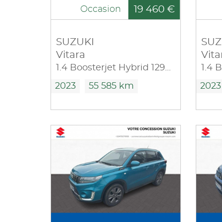
19 460 €
Occasion
SUZUKI
SUZ
Vitara
Vita
1.4 Boosterjet Hybrid 129ch Privilège Allgrip
2023
55 585 km
2023