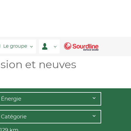
Le groupe
asion et neuves
Énergie
Catégorie
 129
km