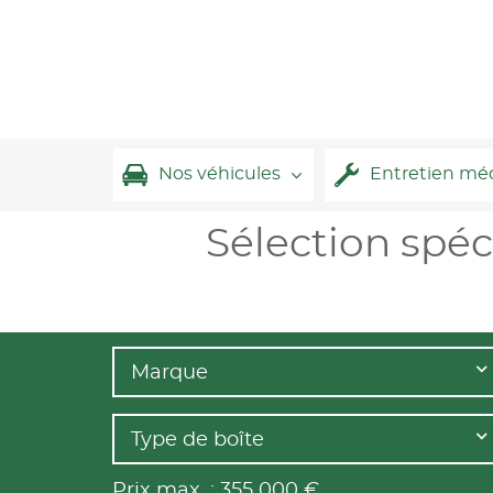
Nos véhicules
Entretien mé
Sélection spéc
Marque
Type de boîte
Prix max. :
355 000
€