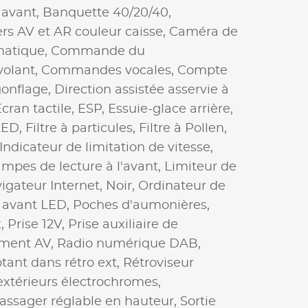
 avant,
Banquette 40/20/40,
rs AV et AR couleur caisse,
Caméra de
matique,
Commande du
olant,
Commandes vocales,
Compte
gonflage,
Direction assistée asservie à
cran tactile,
ESP,
Essuie-glace arrière,
LED,
Filtre à particules,
Filtre à Pollen,
Indicateur de limitation de vitesse,
mpes de lecture à l'avant,
Limiteur de
igateur Internet,
Noir,
Ordinateur de
 avant LED,
Poches d'aumonières,
x,
Prise 12V,
Prise auxiliaire de
ement AV,
Radio numérique DAB,
tant dans rétro ext,
Rétroviseur
extérieurs électrochromes,
assager réglable en hauteur,
Sortie