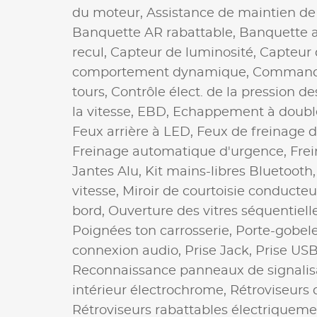
du moteur,
Assistance de maintien de 
Banquette AR rabattable,
Banquette a
recul,
Capteur de luminosité,
Capteur 
comportement dynamique,
Command
tours,
Contrôle élect. de la pression d
la vitesse,
EBD,
Echappement à double
Feux arrière à LED,
Feux de freinage 
Freinage automatique d'urgence,
Frei
Jantes Alu,
Kit mains-libres Bluetooth
vitesse,
Miroir de courtoisie conducteu
bord,
Ouverture des vitres séquentiell
Poignées ton carrosserie,
Porte-gobele
connexion audio,
Prise Jack,
Prise US
Reconnaissance panneaux de signalis
intérieur électrochrome,
Rétroviseurs 
Rétroviseurs rabattables électriqueme