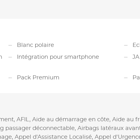
Blanc polaire
Ec
n
Intégration pour smartphone
JA
Pack Premium
Pa
ement,
AFIL,
Aide au démarrage en côte,
Aide au f
ag passager déconnectable,
Airbags latéraux avan
nage,
Appel d'Assistance Localisé,
Appel d'Urgence