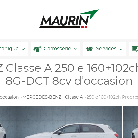
canique
Carrosserie
Services
asse A 250 e 160+102ch
8G-DCT 8cv d’occasion
occasion
MERCEDES-BENZ
Classe A
250 e 160+102ch Progre