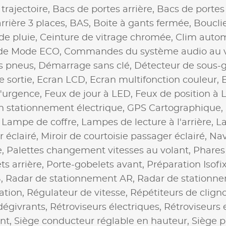
trajectoire,
Bacs de portes arrière,
Bacs de portes
rrière 3 places,
BAS,
Boite à gants fermée,
Bouclie
de pluie,
Ceinture de vitrage chromée,
Clim auto
e Mode ECO,
Commandes du système audio au v
es pneus,
Démarrage sans clé,
Détecteur de sous-
 sortie,
Ecran LCD,
Ecran multifonction couleur,
E
d'urgence,
Feux de jour à LED,
Feux de position à 
n stationnement électrique,
GPS Cartographique,
,
Lampe de coffre,
Lampes de lecture à l'arrière,
La
r éclairé,
Miroir de courtoisie passager éclairé,
Nav
e,
Palettes changement vitesses au volant,
Phares
ts arrière,
Porte-gobelets avant,
Préparation Isofi
B,
Radar de stationnement AR,
Radar de stationn
ation,
Régulateur de vitesse,
Répétiteurs de cligno
dégivrants,
Rétroviseurs électriques,
Rétroviseurs 
nt,
Siège conducteur réglable en hauteur,
Siège p