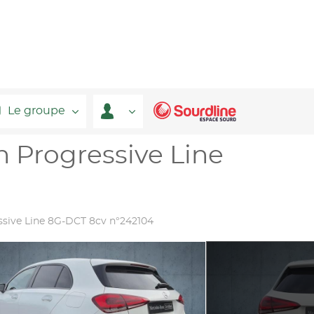
Le groupe
 Progressive Line
ssive Line 8G-DCT 8cv n°242104