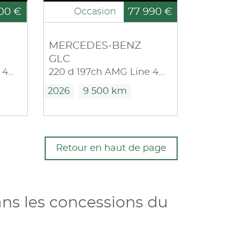
00 €
77 990 €
Occasion
MERCEDES-BENZ
GLC
220 d 197ch AMG Line 4Matic 9G-Tronic
220 d 197ch AMG Line 4Matic 9G-Tronic
2026
9 500 km
Retour en haut de page
ns les concessions du