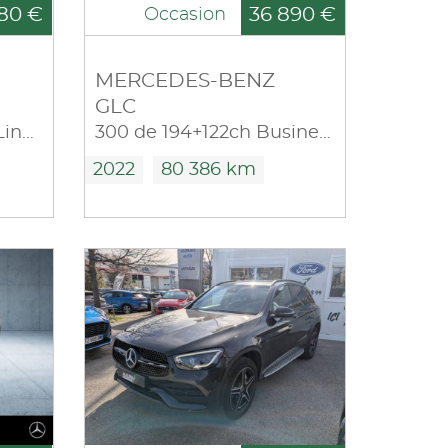
80 €
36 890 €
Occasion
MERCEDES-BENZ
GLC
300 e 211+122ch AMG Line 4Matic 9G-Tronic Euro6d-T-EVAP-ISC
300 de 194+122ch Business Line 4Matic 9G-Tronic
2022
80 386 km