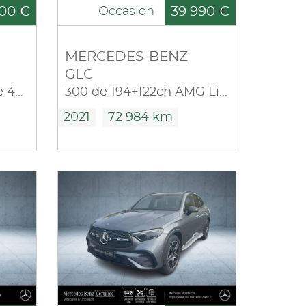
00 €
39 990 €
Occasion
MERCEDES-BENZ
GLC
300 d 245ch AMG Line 4Matic 9G-Tronic
300 de 194+122ch AMG Line 4Matic 9G-Tronic
2021
72 984 km