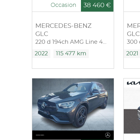
38 460 €
Occasion
MERCEDES-BENZ
MER
GLC
GLC
220 d 194ch AMG Line 4Matic 9G-Tronic
2022
115 477 km
2021