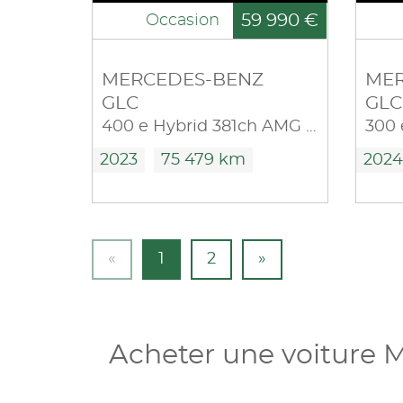
59 990 €
Occasion
MERCEDES-BENZ
MER
GLC
GLC
400 e Hybrid 381ch AMG Line 4Matic 9G-Tronic
2023
75 479 km
2024
«
1
2
»
Acheter une voiture 