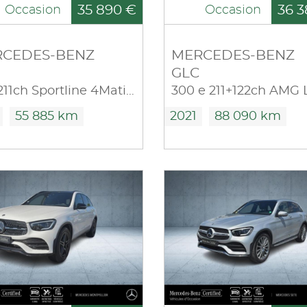
35 890 €
36 3
Occasion
Occasion
CEDES-BENZ
MERCEDES-BENZ
GLC
250 211ch Sportline 4Matic 9G-Tronic Euro6d-T
55 885 km
2021
88 090 km