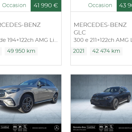
41 990 €
43 9
Occasion
Occasion
CEDES-BENZ
MERCEDES-BENZ
GLC
300 de 194+122ch AMG Line 4Matic 9G-Tronic
49 950 km
2021
42 474 km