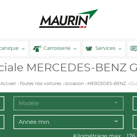
canique
Carrosserie
Services
éciale MERCEDES-BENZ G
Accueil
Toutes nos voitures
occasion
MERCEDES-BENZ
GL
Modèle
Année min.
Kilométrage max. :
176