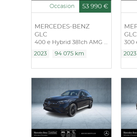
53 990 €
Occasion
MERCEDES-BENZ
MER
GLC
GLC
400 e Hybrid 381ch AMG Line 4Matic 9G-Tronic
2023
94 075 km
2023