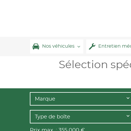
Nos véhicules
Entretien mé
Sélection sp
Marque
Type de boîte
Prix max. :
355 000
€