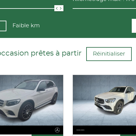
Faible km
asion prêtes à partir
Réinitialiser