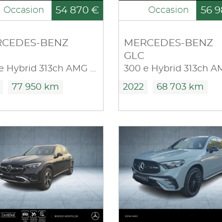
54 870 €
56 9
Occasion
Occasion
CEDES-BENZ
MERCEDES-BENZ
GLC
300 e Hybrid 313ch AMG Line 4Matic 9G-Tronic
77 950 km
2022
68 703 km