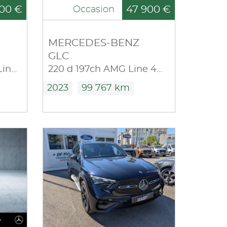
00 €
47 900 €
Occasion
MERCEDES-BENZ
GLC
300 e 211+122ch AMG Line 4Matic 9G-Tronic Euro6d-T-EVAP-ISC
220 d 197ch AMG Line 4Matic 9G-Tronic
2023
99 767 km