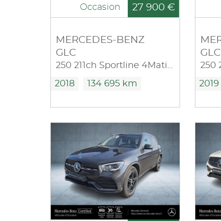
27 900 €
Occasion
MERCEDES-BENZ
MER
GLC
GLC
250 211ch Sportline 4Matic 9G-Tronic Euro6d-T
2018
134 695 km
2019