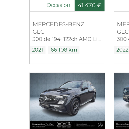
41 470 €
Occasion
MERCEDES-BENZ
MER
GLC
GLC
300 de 194+122ch AMG Line 4Matic 9G-Tronic
2021
66 108 km
2022