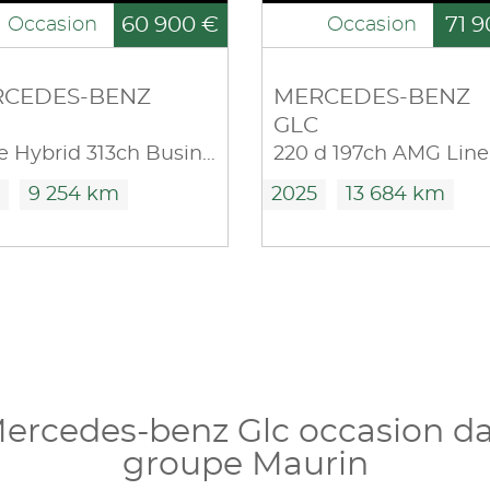
60 900 €
71 9
Occasion
Occasion
CEDES-BENZ
MERCEDES-BENZ
GLC
300 e Hybrid 313ch Business Line 4Matic 9G-Tronic
9 254 km
2025
13 684 km
Mercedes-benz Glc occasion da
groupe Maurin