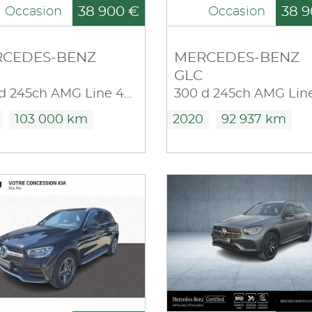
38 900 €
38 9
Occasion
Occasion
CEDES-BENZ
MERCEDES-BENZ
GLC
300 d 245ch AMG Line 4Matic 9G-Tronic
103 000 km
2020
92 937 km