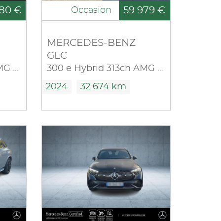
80 €
59 979 €
Occasion
MERCEDES-BENZ
GLC
300 e Hybrid 313ch AMG Line 4Matic 9G-Tronic
300 e Hybrid 313ch AMG Line + 4Matic 9G-Tronic
2024
32 674 km