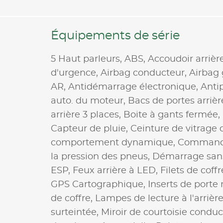
Équipements de série
5 Haut parleurs,
ABS,
Accoudoir arrièr
d'urgence,
Airbag conducteur,
Airbag
AR,
Antidémarrage électronique,
Anti
auto. du moteur,
Bacs de portes arrièr
arrière 3 places,
Boite à gants fermée,
Capteur de pluie,
Ceinture de vitrage
comportement dynamique,
Commande
la pression des pneus,
Démarrage sans
ESP,
Feux arrière à LED,
Filets de coffr
GPS Cartographique,
Inserts de porte
de coffre,
Lampes de lecture à l'arrièr
surteintée,
Miroir de courtoisie conduc