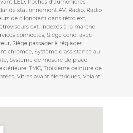
avant LED,
Poches d'aumonières,
dar de stationnement AV,
Radio,
Radio
urs de clignotant dans rétro ext,
étroviseurs ext. indexés à la marche
rvices connectés,
Siège cond. avec
teur,
Siège passager à réglages
ent chromée,
Système d'assistance au
ite,
Système de mesure de place
extérieure,
TMC,
Troisième ceinture de
intées,
Vitres avant électriques,
Volant