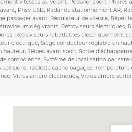
ement vitesses au volant,
Pédalier sport,
Phares 
 avant,
Prise USB,
Radar de stationnement AR,
Ra
ge passager avant,
Régulateur de vitesse,
Répétite
étroviseurs dégivrants,
Rétroviseurs électriques,
R
romes,
Rétroviseurs rabattables électriquement,
Se
eur électrique,
Siège conducteur réglable en hau
n hauteur,
Sièges avant sport,
Sortie d'échappem
 de somnolence,
Système de localisation par satell
collisions,
Tablette cache bagages,
Température 
ance,
Vitres arrière électriques,
Vitres arrière surte