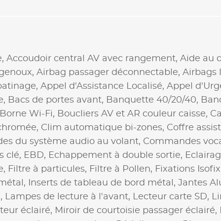
e,
Accoudoir central AV avec rangement,
Aide au 
 genoux,
Airbag passager déconnectable,
Airbags 
patinage,
Appel d'Assistance Localisé,
Appel d'Urg
e,
Bacs de portes avant,
Banquette 40/20/40,
Banq
Borne Wi-Fi,
Boucliers AV et AR couleur caisse,
Ca
 chromée,
Clim automatique bi-zones,
Coffre assis
s du système audio au volant,
Commandes voca
 clé,
EBD,
Echappement à double sortie,
Eclairag
e,
Filtre à particules,
Filtre à Pollen,
Fixations Isofi
 métal,
Inserts de tableau de bord métal,
Jantes Al
e,
Lampes de lecture à l'avant,
Lecteur carte SD,
Li
teur éclairé,
Miroir de courtoisie passager éclairé,