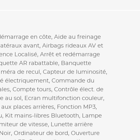
démarrage en côte,
Aide au freinage
latéraux avant,
Airbags rideaux AV et
ence Localisé,
Arrêt et redémarrage
uette AR rabattable,
Banquette
méra de recul,
Capteur de luminosité,
té électriquement,
Commande du
les,
Compte tours,
Contrôle élect. de
e au sol,
Ecran multifonction couleur,
x aux places arrières,
Fonction MP3,
u,
Kit mains-libres Bluetooth,
Lampe
miteur de vitesse,
Lunette arrière
Noir,
Ordinateur de bord,
Ouverture