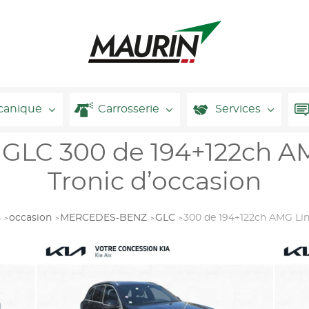
canique
Carrosserie
Services
C 300 de 194+122ch AM
Tronic d’occasion
s
occasion
MERCEDES-BENZ
GLC
300 de 194+122ch AMG Lin