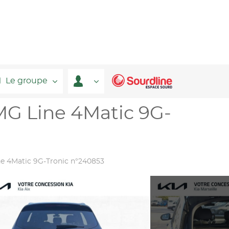
Le groupe
G Line 4Matic 9G-
e 4Matic 9G-Tronic n°240853