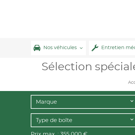
Nos véhicules
Entretien mé
Sélection spéci
Acc
Marque
Type de boîte
Prix max. :
355 000
€