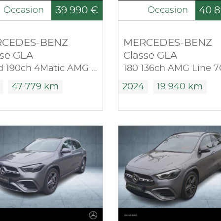
39 990 €
40 8
Occasion
Occasion
CEDES-BENZ
MERCEDES-BENZ
sse GLA
Classe GLA
220 d 190ch 4Matic AMG Line 8G-DCT
47 779 km
2024
19 940 km