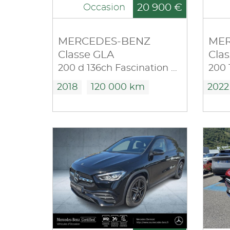
20 900 €
Occasion
MERCEDES-BENZ
MER
Classe GLA
Cla
200 d 136ch Fascination 7G-DCT Euro6c
2018
120 000 km
2022