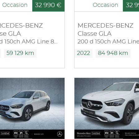
32 990 €
32 9
Occasion
Occasion
CEDES-BENZ
MERCEDES-BENZ
sse GLA
Classe GLA
200 d 150ch AMG Line 8G-DCT
59 129 km
2022
84 948 km