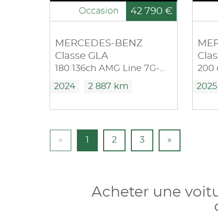
42 790 €
Occasion
MERCEDES-BENZ
MER
Classe GLA
Cla
180 136ch AMG Line 7G-DCT
2024
2 887 km
2025
«
1
2
3
»
Acheter une voit