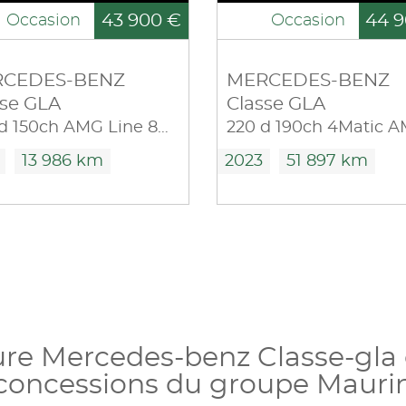
43 900 €
44 9
Occasion
Occasion
CEDES-BENZ
MERCEDES-BENZ
sse GLA
Classe GLA
200 d 150ch AMG Line 8G-DCT
13 986 km
2023
51 897 km
ure Mercedes-benz Classe-gla 
concessions du groupe Mauri