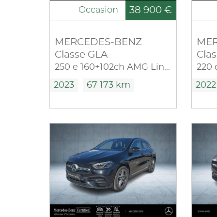
38 900 €
Occasion
MERCEDES-BENZ
MER
Classe GLA
Cla
250 e 160+102ch AMG Line 8G-DCT
2023
67 173 km
2022