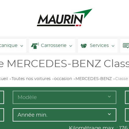
canique
Carrosserie
Services
ale MERCEDES-BENZ Class
ueil
Toutes nos voitures
occasion
MERCEDES-BENZ
Classe
Modèle
Année min.
Kilométrage max. :
176