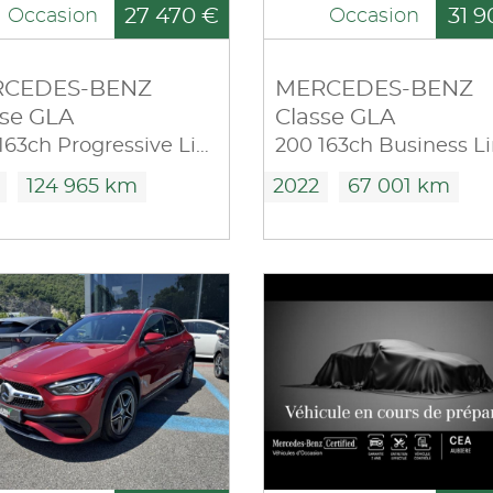
27 470 €
31 9
Occasion
Occasion
CEDES-BENZ
MERCEDES-BENZ
sse GLA
Classe GLA
200 163ch Progressive Line 7G-DCT
124 965 km
2022
67 001 km