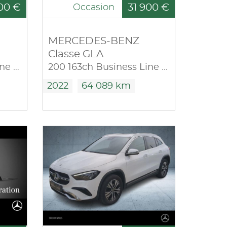
00 €
31 900 €
Occasion
MERCEDES-BENZ
Classe GLA
200 163ch Business Line 7G-DCT
200 163ch Business Line 7G-DCT
2022
64 089 km