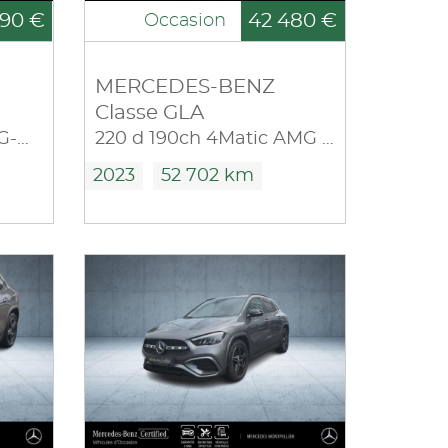
90 €
42 480 €
Occasion
MERCEDES-BENZ
Classe GLA
180 136ch AMG Line 7G-DCT
220 d 190ch 4Matic AMG Line 8G-DCT
2023
52 702 km