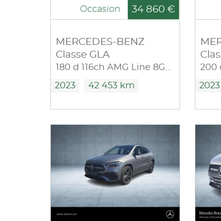
34 860 €
Occasion
MERCEDES-BENZ
MER
Classe GLA
Cla
180 d 116ch AMG Line 8G-DCT
2023
42 453 km
2023