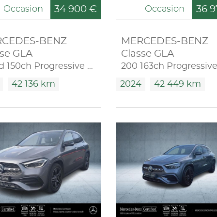
34 900 €
36 9
Occasion
Occasion
CEDES-BENZ
MERCEDES-BENZ
sse GLA
Classe GLA
200 d 150ch Progressive Line 8G-DCT
42 136 km
2024
42 449 km