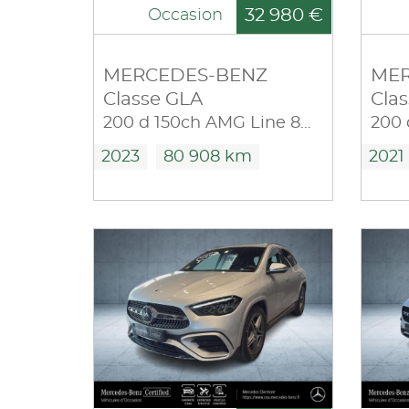
32 980 €
Occasion
MERCEDES-BENZ
MER
Classe GLA
Cla
200 d 150ch AMG Line 8G-DCT
2023
80 908 km
2021