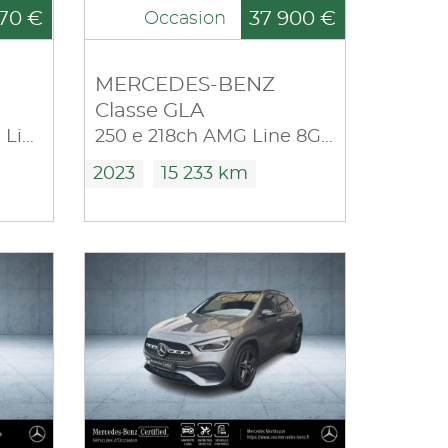
70 €
37 900 €
Occasion
MERCEDES-BENZ
Classe GLA
200 163ch Progressive Line 7G-DCT
250 e 218ch AMG Line 8G-DCT
2023
15 233 km