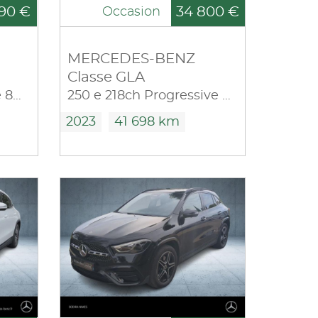
90 €
34 800 €
Occasion
MERCEDES-BENZ
Classe GLA
200 d 150ch AMG Line 8G-DCT
250 e 218ch Progressive Line 8G-DCT
2023
41 698 km