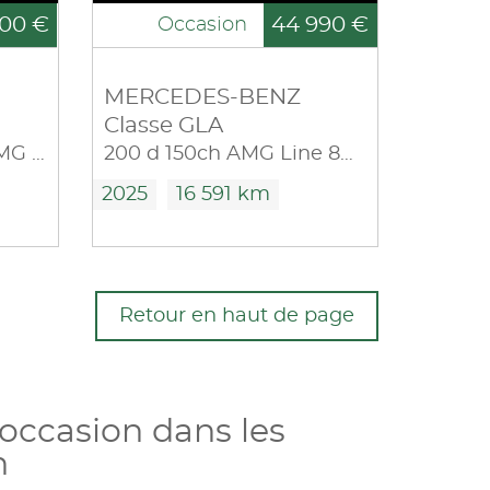
00 €
44 990 €
Occasion
MERCEDES-BENZ
Classe GLA
220 d 190ch 4Matic AMG Line 8G-DCT
200 d 150ch AMG Line 8G-DCT
2025
16 591 km
Retour en haut de page
occasion dans les
n