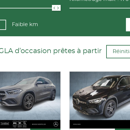
Faible km
A d’occasion prêtes à partir
Réiniti