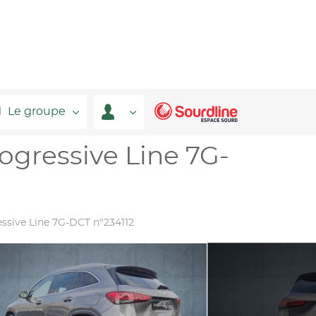
Le groupe
gressive Line 7G-
ssive Line 7G-DCT n°234112