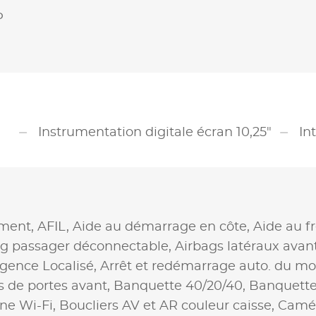
P
Instrumentation digitale écran 10,25"
In
ement,
AFIL,
Aide au démarrage en côte,
Aide au f
ag passager déconnectable,
Airbags latéraux avan
gence Localisé,
Arrêt et redémarrage auto. du mo
 de portes avant,
Banquette 40/20/40,
Banquette
ne Wi-Fi,
Boucliers AV et AR couleur caisse,
Camér