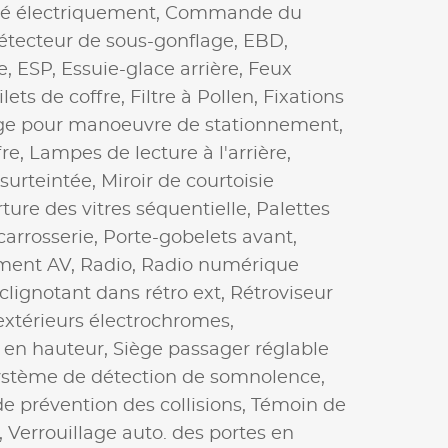
té électriquement,
Commande du
étecteur de sous-gonflage,
EBD,
e,
ESP,
Essuie-glace arrière,
Feux
ilets de coffre,
Filtre à Pollen,
Fixations
e pour manoeuvre de stationnement,
re,
Lampes de lecture à l'arrière,
 surteintée,
Miroir de courtoisie
ture des vitres séquentielle,
Palettes
carrosserie,
Porte-gobelets avant,
ement AV,
Radio,
Radio numérique
clignotant dans rétro ext,
Rétroviseur
extérieurs électrochromes,
 en hauteur,
Siège passager réglable
stème de détection de somnolence,
e prévention des collisions,
Témoin de
,
Verrouillage auto. des portes en