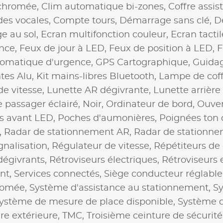
 chromée,
Clim automatique bi-zones,
Coffre assis
s vocales,
Compte tours,
Démarrage sans clé,
D
ge au sol,
Ecran multifonction couleur,
Ecran tactil
ence,
Feux de jour à LED,
Feux de position à LED,
F
tomatique d'urgence,
GPS Cartographique,
Guidag
tes Alu,
Kit mains-libres Bluetooth,
Lampe de coff
de vitesse,
Lunette AR dégivrante,
Lunette arrière
e passager éclairé,
Noir,
Ordinateur de bord,
Ouver
s avant LED,
Poches d'aumonières,
Poignées ton 
,
Radar de stationnement AR,
Radar de stationn
nalisation,
Régulateur de vitesse,
Répétiteurs de 
dégivrants,
Rétroviseurs électriques,
Rétroviseurs 
nt,
Services connectés,
Siège conducteur réglable
romée,
Système d'assistance au stationnement,
Sy
ystème de mesure de place disponible,
Système d
e extérieure,
TMC,
Troisième ceinture de sécurité