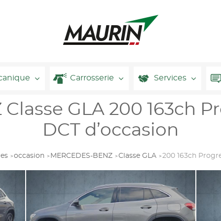
canique
Carrosserie
Services
asse GLA 200 163ch Pro
DCT d’occasion
res
occasion
MERCEDES-BENZ
Classe GLA
200 163ch Progre