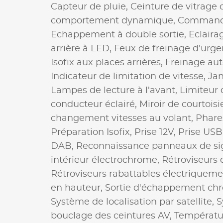
Capteur de pluie,
Ceinture de vitrage
comportement dynamique,
Commande
Echappement à double sortie,
Eclaira
arrière à LED,
Feux de freinage d'urg
Isofix aux places arrières,
Freinage au
Indicateur de limitation de vitesse,
Jan
Lampes de lecture à l'avant,
Limiteur 
conducteur éclairé,
Miroir de courtoisi
changement vitesses au volant,
Phare
Préparation Isofix,
Prise 12V,
Prise USB
DAB,
Reconnaissance panneaux de sig
intérieur électrochrome,
Rétroviseurs 
Rétroviseurs rabattables électriqueme
en hauteur,
Sortie d'échappement ch
Système de localisation par satellite,
S
bouclage des ceintures AV,
Températur