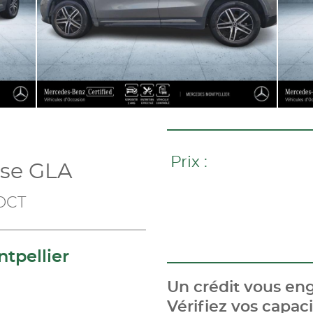
Prix :
se GLA
-DCT
tpellier
Un crédit vous eng
Vérifiez vos capa