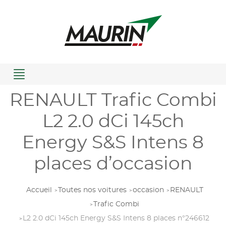
Menu
RENAULT Trafic Combi
L2 2.0 dCi 145ch
Energy S&S Intens 8
places d’occasion
Accueil
Toutes nos voitures
occasion
RENAULT
Trafic Combi
L2 2.0 dCi 145ch Energy S&S Intens 8 places n°246612