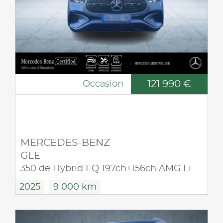
121 990 €
Occasion
MERCEDES-BENZ
GLE
350 de Hybrid EQ 197ch+156ch AMG Line 4Matic 9G-Tronic
2025
9 000 km