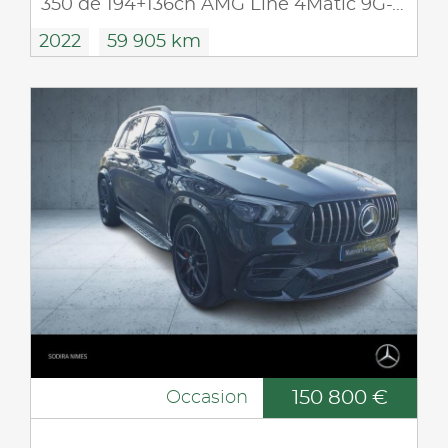
350 de 194+136ch AMG Line 4Matic 9G-Tronic
2022
59 905 km
150 800 €
Occasion