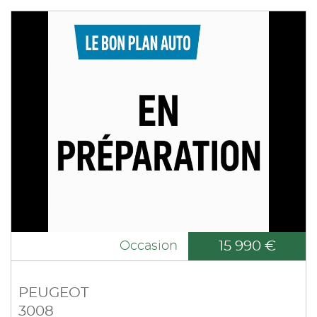
15 990 €
Occasion
PEUGEOT
3008