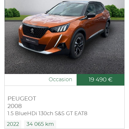
19 490 €
Occasion
PEUGEOT
2008
1.5 BlueHDi 130ch S&S GT EAT8
2022
34 065 km