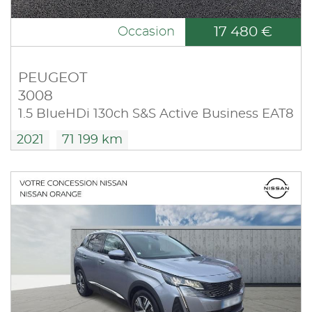
17 480 €
Occasion
PEUGEOT
3008
1.5 BlueHDi 130ch S&S Active Business EAT8
2021
71 199 km