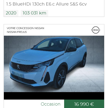
1.5 BlueHDi 130ch E6.c Allure S&S 6cv
2020
103 031 km
16 990 €
Occasion