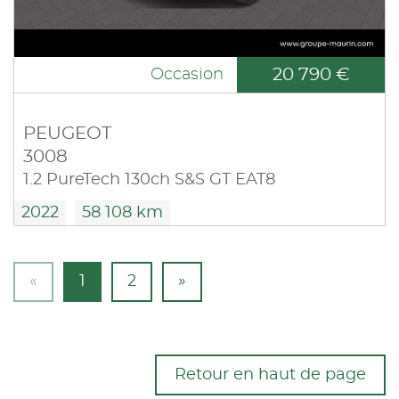
20 790 €
Occasion
PEUGEOT
3008
1.2 PureTech 130ch S&S GT EAT8
2022
58 108 km
«
1
2
»
Retour en haut de page