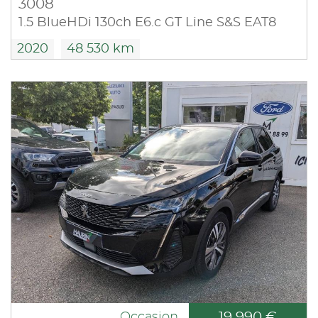
3008
1.5 BlueHDi 130ch E6.c GT Line S&S EAT8
2020
48 530 km
19 990 €
Occasion