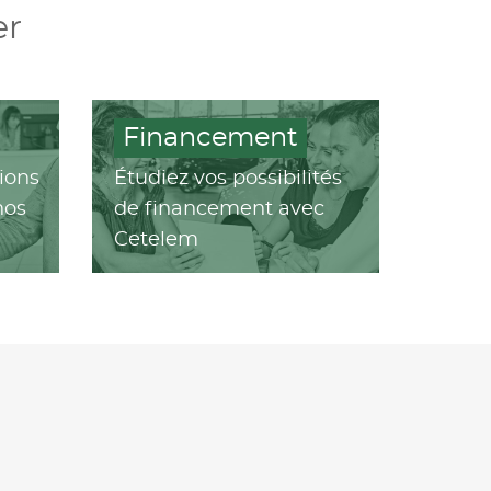
er
Financement
ions
Étudiez vos possibilités
nos
de financement avec
Cetelem