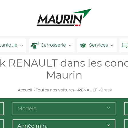
canique
Carrosserie
Services
ak RENAULT dans les con
Maurin
Accueil
Toutes nos voitures
RENAULT
Break
Modèle
Année min.