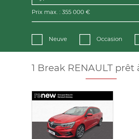
Prix max. :
355 000
€
Neuve
Occasion
1 Break RENAULT prêt à