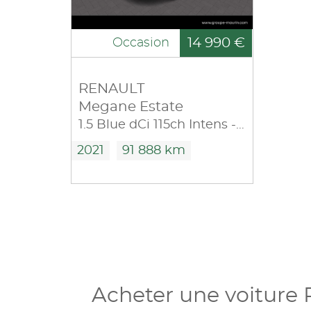
14 990 €
Occasion
RENAULT
Megane Estate
1.5 Blue dCi 115ch Intens -21B
2021
91 888 km
Acheter une voiture 