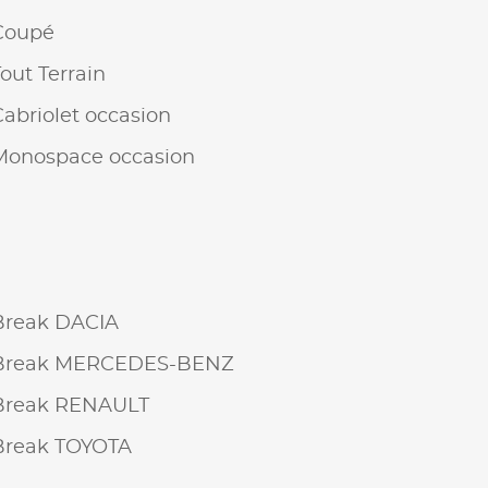
Coupé
Tout Terrain
Cabriolet occasion
Monospace occasion
Break DACIA
Break MERCEDES-BENZ
Break RENAULT
Break TOYOTA