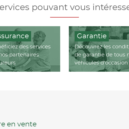
ervices pouvant vous intéress
ssurance
Garantie
éficiez des services
Découvrez les condit
nos partenaires
de garantie de tous 
ureurs
véhicules d'occasion
ure en vente