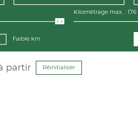
Kilométrage max. :
176
Faible km
 partir
Réinitialiser