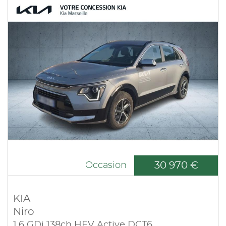
30 970 €
Occasion
KIA
Niro
1.6 GDi 138ch HEV Active DCT6