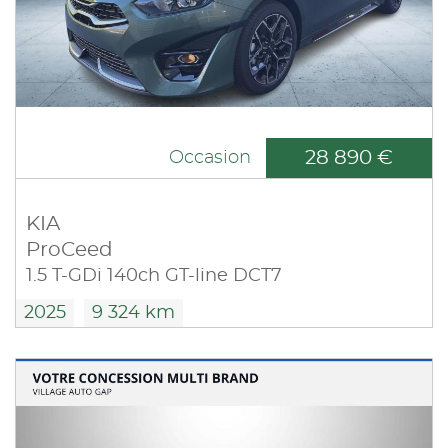
28 890 €
Occasion
KIA
ProCeed
1.5 T-GDi 140ch GT-line DCT7
2025
9 324 km