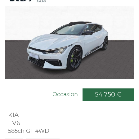
54 750 €
Occasion
KIA
EV6
585ch GT 4WD