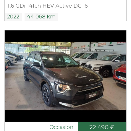
1.6 GDi 141ch HEV Active DCT6
2022
44 068 km
22 490 €
Occasion