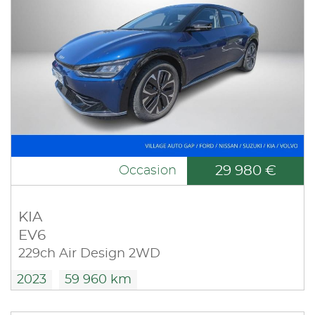
29 980 €
Occasion
KIA
EV6
229ch Air Design 2WD
2023
59 960 km