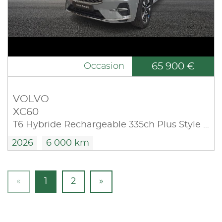
65 900 €
Occasion
VOLVO
XC60
T6 Hybride Rechargeable 335ch Plus Style Chrome Geartronic 8
2026
6 000 km
«
1
2
»