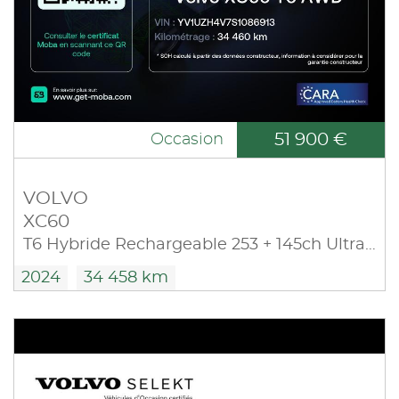
51 900 €
Occasion
VOLVO
XC60
T6 Hybride Rechargeable 253 + 145ch Ultra Style Chrome Geartronic 8 AWD
2024
34 458 km