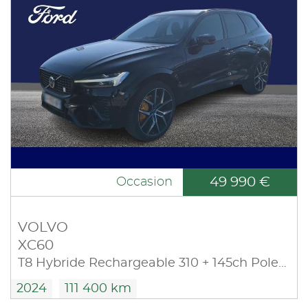
49 990 €
Occasion
VOLVO
XC60
T8 Hybride Rechargeable 310 + 145ch Polestar Engineered Geartronic 8 AWD
2024
111 400 km