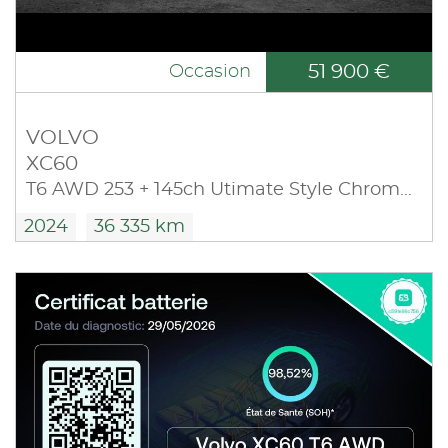
51 900 €
Occasion
VOLVO
XC60
T6 AWD 253 + 145ch Utimate Style Chrome Geartronic
2024
36 335 km