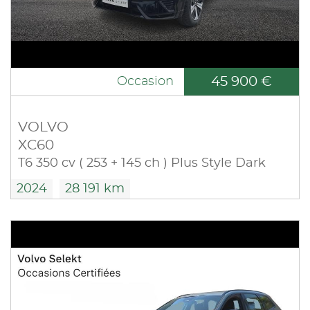
45 900 €
Occasion
VOLVO
XC60
T6 350 cv ( 253 + 145 ch ) Plus Style Dark
2024
28 191 km