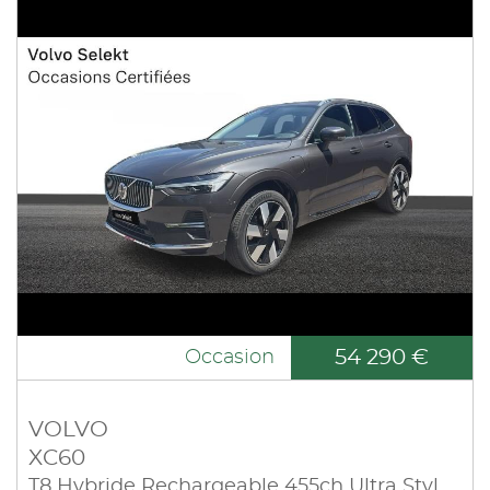
54 290 €
Occasion
VOLVO
XC60
T8 Hybride Rechargeable 455ch Ultra Style Chrome Geartronic 8 AWD