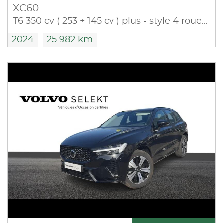
XC60
T6 350 cv ( 253 + 145 cv ) plus - style 4 roues motrices
2024
25 982 km